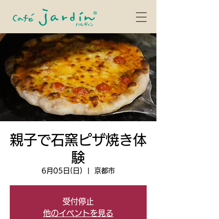
親子で石窯ピザ焼き体
験
6月05日(日)
  |  
京都市
受付停止
他のイベントを見る